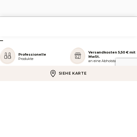
–
Versandkosten 5,50 € mit
Professionelle
MwSt.
Produkte
an eine Abholstation
SIEHE KARTE
Kostenloser Versand
Sicherheit
ab 49,90 € mit MwSt.
bei der bezahlung
REJOIGNEZ NOTRE COMMUNAUTÉ
AIDE ET COMMANDES
LES SERVICES PEGGY SAGE
À PROPOS DE PEGGY SAGE