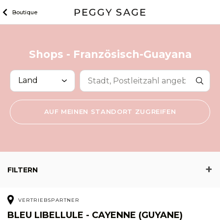
Zum
Boutique
Inhalt
Shops -
Französisch-Guayana
SUCHEN
AUF MEINEN STANDORT ZUGREIFEN
FILTERN
VERTRIEBSPARTNER
BLEU LIBELLULE - CAYENNE (GUYANE)