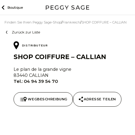
Zum
Boutique
Inhalt
Finden Sie Ihren Peggy Sage-Shop
Frankreich
SHOP COIFFURE – CALLIAN
Zurück zur Liste
DISTRIBUTEUR
SHOP COIFFURE – CALLIAN
Le plan de la grande vigne
83440 CALLIAN
Tel.:
04 94 39 54 70
WEGBESCHREIBUNG
ADRESSE TEILEN