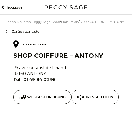
Zum
Boutique
Inhalt
Finden Sie Ihren Peggy Sage-Shop
Frankreich
SHOP COIFFURE – ANTONY
Zurück zur Liste
DISTRIBUTEUR
SHOP COIFFURE – ANTONY
19 avenue aristide briand
92160 ANTONY
Tel.:
01 49 84 02 95
WEGBESCHREIBUNG
ADRESSE TEILEN