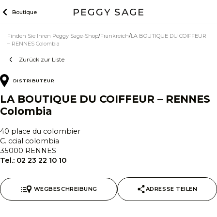
Zum
Boutique
Inhalt
Finden Sie Ihren Peggy Sage-Shop
Frankreich
LA BOUTIQUE DU COIFFEUR
– RENNES Colombia
Zurück zur Liste
DISTRIBUTEUR
LA BOUTIQUE DU COIFFEUR – RENNES
Colombia
40 place du colombier
C. ccial colombia
35000 RENNES
Tel.:
02 23 22 10 10
WEGBESCHREIBUNG
ADRESSE TEILEN