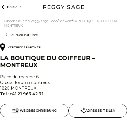
Zum
Boutique
Inhalt
Finden Sie Ihren Peggy Sage-Shop
Schweiz
LA BOUTIQUE DU COIFFEUR –
MONTREUX
Zurück zur Liste
VERTRIEBSPARTNER
LA BOUTIQUE DU COIFFEUR –
MONTREUX
Place du marche 6
C. ccial forum montreux
1820 MONTREUX
Tel.:
+41 21 963 42 71
WEGBESCHREIBUNG
ADRESSE TEILEN