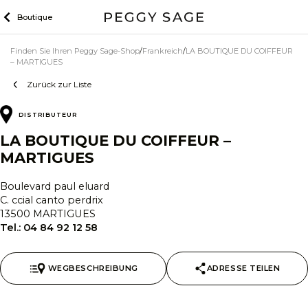
Zum
Boutique
Inhalt
Finden Sie Ihren Peggy Sage-Shop
Frankreich
LA BOUTIQUE DU COIFFEUR
– MARTIGUES
Zurück zur Liste
DISTRIBUTEUR
LA BOUTIQUE DU COIFFEUR –
MARTIGUES
Boulevard paul eluard
C. ccial canto perdrix
13500 MARTIGUES
Tel.:
04 84 92 12 58
WEGBESCHREIBUNG
ADRESSE TEILEN