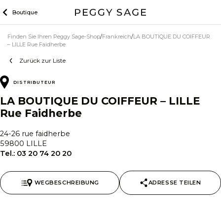
Zum
Boutique
Inhalt
Finden Sie Ihren Peggy Sage-Shop
Frankreich
LA BOUTIQUE DU COIFFEUR
– LILLE Rue Faidherbe
Zurück zur Liste
DISTRIBUTEUR
LA BOUTIQUE DU COIFFEUR – LILLE
Rue Faidherbe
24-26 rue faidherbe
59800 LILLE
Tel.:
03 20 74 20 20
WEGBESCHREIBUNG
ADRESSE TEILEN