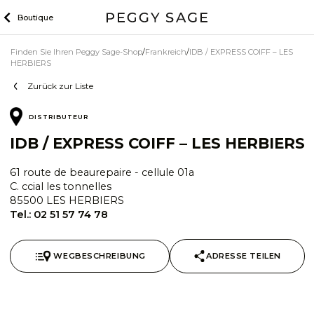
Zum
Boutique
Inhalt
Finden Sie Ihren Peggy Sage-Shop
Frankreich
IDB / EXPRESS COIFF – LES
HERBIERS
Zurück zur Liste
DISTRIBUTEUR
IDB / EXPRESS COIFF – LES HERBIERS
61 route de beaurepaire - cellule 01a
C. ccial les tonnelles
85500 LES HERBIERS
Tel.:
02 51 57 74 78
WEGBESCHREIBUNG
ADRESSE TEILEN