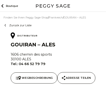
Zum
Boutique
Inhalt
Finden Sie Ihren Peggy Sage-Shop
Frankreich
GOUIRAN – ALES
Zurück zur Liste
DISTRIBUTEUR
GOUIRAN – ALES
1606 chemin des sports
30100 ALES
Tel.:
04 66 52 79 79
WEGBESCHREIBUNG
ADRESSE TEILEN