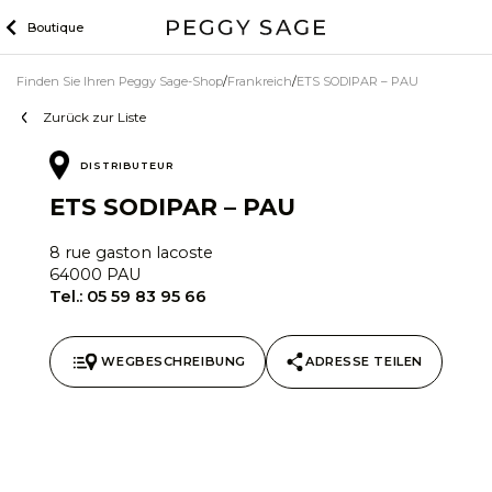
Zum
Boutique
Inhalt
Finden Sie Ihren Peggy Sage-Shop
Frankreich
ETS SODIPAR – PAU
Zurück zur Liste
DISTRIBUTEUR
ETS SODIPAR – PAU
8 rue gaston lacoste
64000 PAU
Tel.:
05 59 83 95 66
WEGBESCHREIBUNG
ADRESSE TEILEN