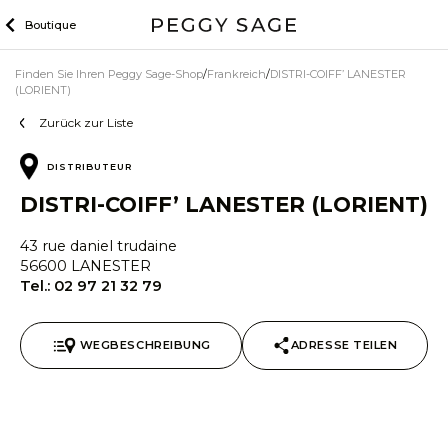
Zum
Boutique
Inhalt
Finden Sie Ihren Peggy Sage-Shop
Frankreich
DISTRI-COIFF’ LANESTER
(LORIENT)
Zurück zur Liste
DISTRIBUTEUR
DISTRI-COIFF’ LANESTER (LORIENT)
43 rue daniel trudaine
56600 LANESTER
Tel.:
02 97 21 32 79
WEGBESCHREIBUNG
ADRESSE TEILEN