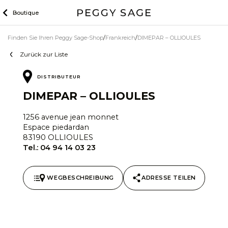
Zum
Boutique
Inhalt
Finden Sie Ihren Peggy Sage-Shop
Frankreich
DIMEPAR – OLLIOULES
Zurück zur Liste
DISTRIBUTEUR
DIMEPAR – OLLIOULES
1256 avenue jean monnet
Espace piedardan
83190 OLLIOULES
Tel.:
04 94 14 03 23
WEGBESCHREIBUNG
ADRESSE TEILEN