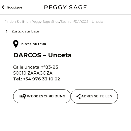
Zum
Boutique
Inhalt
Finden Sie Ihren Peggy Sage-Shop
Spanien
DARCOS – Unceta
Zurück zur Liste
DISTRIBUTEUR
DARCOS – Unceta
Calle unceta n°83-85
50010 ZARAGOZA
Tel.:
+34 976 33 10 02
WEGBESCHREIBUNG
ADRESSE TEILEN