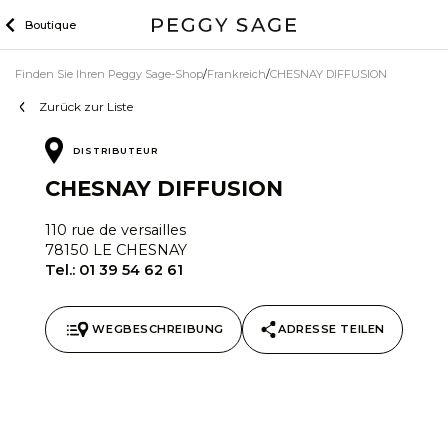
Zum
Boutique
Inhalt
Finden Sie Ihren Peggy Sage-Shop
Frankreich
CHESNAY DIFFUSION
Zurück zur Liste
DISTRIBUTEUR
CHESNAY DIFFUSION
110 rue de versailles
78150 LE CHESNAY
Tel.:
01 39 54 62 61
WEGBESCHREIBUNG
ADRESSE TEILEN