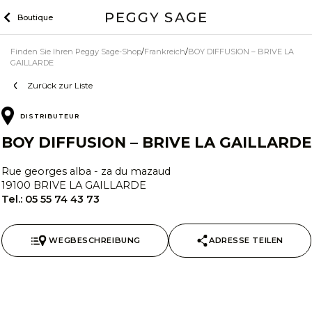
Zum
Boutique
Inhalt
Finden Sie Ihren Peggy Sage-Shop
Frankreich
BOY DIFFUSION – BRIVE LA
GAILLARDE
Zurück zur Liste
DISTRIBUTEUR
BOY DIFFUSION – BRIVE LA GAILLARDE
Rue georges alba - za du mazaud
19100 BRIVE LA GAILLARDE
Tel.:
05 55 74 43 73
WEGBESCHREIBUNG
ADRESSE TEILEN