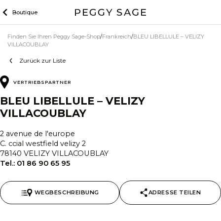
Zum
Boutique
Inhalt
Finden Sie Ihren Peggy Sage-Shop
Frankreich
BLEU LIBELLULE – VELIZY
VILLACOUBLAY
Zurück zur Liste
VERTRIEBSPARTNER
BLEU LIBELLULE – VELIZY
VILLACOUBLAY
2 avenue de l'europe
C. ccial westfield velizy 2
78140 VELIZY VILLACOUBLAY
Tel.:
01 86 90 65 95
WEGBESCHREIBUNG
ADRESSE TEILEN