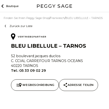
Zum
Boutique
Inhalt
Finden Sie Ihren Peggy Sage-Shop
Frankreich
BLEU LIBELLULE – TARNOS
Zurück zur Liste
VERTRIEBSPARTNER
BLEU LIBELLULE – TARNOS
52 boulevard jacques duclos
C. CCIAL CARREFOUR TARNOS OCEANS
40220 TARNOS
Tel.:
05 33 09 02 29
WEGBESCHREIBUNG
ADRESSE TEILEN