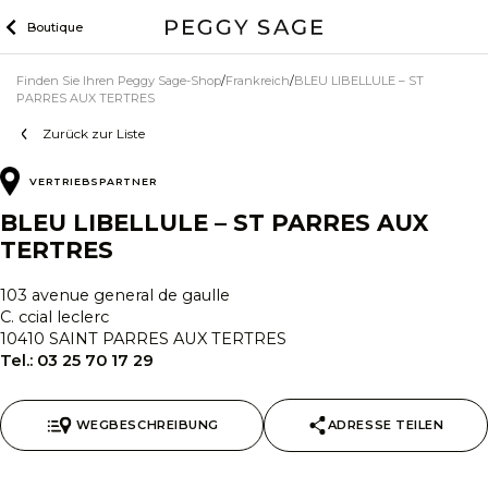
Zum
Boutique
Inhalt
Finden Sie Ihren Peggy Sage-Shop
Frankreich
BLEU LIBELLULE – ST
PARRES AUX TERTRES
Zurück zur Liste
VERTRIEBSPARTNER
BLEU LIBELLULE – ST PARRES AUX
TERTRES
103 avenue general de gaulle
C. ccial leclerc
10410 SAINT PARRES AUX TERTRES
Tel.:
03 25 70 17 29
WEGBESCHREIBUNG
ADRESSE TEILEN