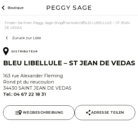
Zum
Boutique
Inhalt
Finden Sie Ihren Peggy Sage-Shop
Frankreich
BLEU LIBELLULE – ST JEAN
DE VEDAS
Zurück zur Liste
DISTRIBUTEUR
BLEU LIBELLULE – ST JEAN DE VEDAS
163 rue Alexander Fleming
Rond pt du rieucoulon
34430 SAINT JEAN DE VEDAS
Tel.:
04 67 22 18 31
WEGBESCHREIBUNG
ADRESSE TEILEN