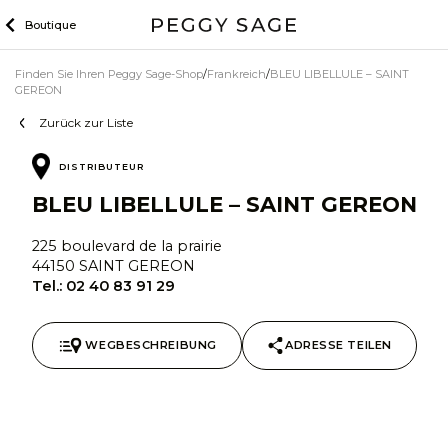
Zum
Boutique
Inhalt
Finden Sie Ihren Peggy Sage-Shop
Frankreich
BLEU LIBELLULE – SAINT
GEREON
Zurück zur Liste
DISTRIBUTEUR
BLEU LIBELLULE – SAINT GEREON
225 boulevard de la prairie
44150 SAINT GEREON
Tel.:
02 40 83 91 29
WEGBESCHREIBUNG
ADRESSE TEILEN