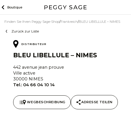
Zum
Boutique
Inhalt
Finden Sie Ihren Peggy Sage-Shop
Frankreich
BLEU LIBELLULE – NIMES
Zurück zur Liste
DISTRIBUTEUR
BLEU LIBELLULE – NIMES
442 avenue jean prouve
Ville active
30000 NIMES
Tel.:
04 66 04 10 14
WEGBESCHREIBUNG
ADRESSE TEILEN