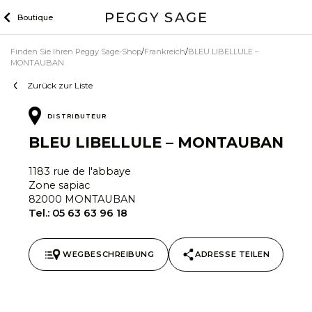
Zum
Boutique
Inhalt
Finden Sie Ihren Peggy Sage-Shop
Frankreich
BLEU LIBELLULE –
MONTAUBAN
Zurück zur Liste
DISTRIBUTEUR
BLEU LIBELLULE – MONTAUBAN
1183 rue de l'abbaye
Zone sapiac
82000 MONTAUBAN
Tel.:
05 63 63 96 18
WEGBESCHREIBUNG
ADRESSE TEILEN