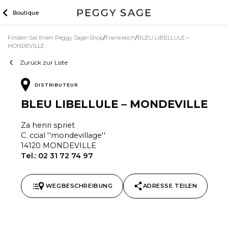
Zum
Boutique
Inhalt
Finden Sie Ihren Peggy Sage-Shop
Frankreich
BLEU LIBELLULE –
MONDEVILLE
Zurück zur Liste
DISTRIBUTEUR
BLEU LIBELLULE – MONDEVILLE
Za henri spriet
C. ccial ''mondevillage''
14120 MONDEVILLE
Tel.:
02 31 72 74 97
WEGBESCHREIBUNG
ADRESSE TEILEN