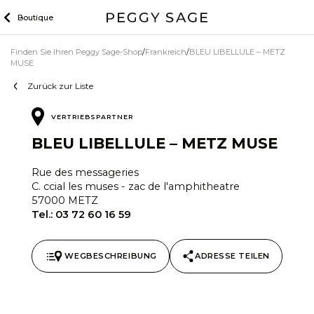
Zum
Boutique
Inhalt
Finden Sie Ihren Peggy Sage-Shop
Frankreich
BLEU LIBELLULE – METZ
MUSE
Zurück zur Liste
VERTRIEBSPARTNER
BLEU LIBELLULE – METZ MUSE
Rue des messageries
C. ccial les muses - zac de l'amphitheatre
57000 METZ
Tel.:
03 72 60 16 59
WEGBESCHREIBUNG
ADRESSE TEILEN