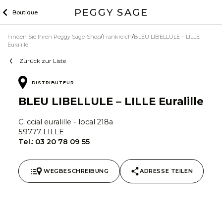
Zum
Boutique
Inhalt
Finden Sie Ihren Peggy Sage-Shop
Frankreich
BLEU LIBELLULE – LILLE
Euralille
Zurück zur Liste
DISTRIBUTEUR
BLEU LIBELLULE – LILLE Euralille
C. ccial euralille - local 218a
59777 LILLE
Tel.:
03 20 78 09 55
WEGBESCHREIBUNG
ADRESSE TEILEN