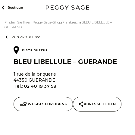
Zum
Boutique
Inhalt
Finden Sie Ihren Peggy Sage-Shop
Frankreich
BLEU LIBELLULE –
GUERANDE
Zurück zur Liste
DISTRIBUTEUR
BLEU LIBELLULE – GUERANDE
1 rue de la briquerie
44350 GUERANDE
Tel.:
02 40 19 37 58
WEGBESCHREIBUNG
ADRESSE TEILEN