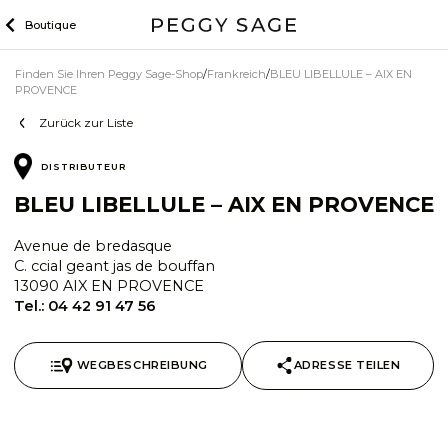
Zum
Boutique
Inhalt
Finden Sie Ihren Peggy Sage-Shop
Frankreich
BLEU LIBELLULE – AIX EN
PROVENCE
Zurück zur Liste
DISTRIBUTEUR
BLEU LIBELLULE – AIX EN PROVENCE
Avenue de bredasque
C. ccial geant jas de bouffan
13090 AIX EN PROVENCE
Tel.:
04 42 91 47 56
WEGBESCHREIBUNG
ADRESSE TEILEN